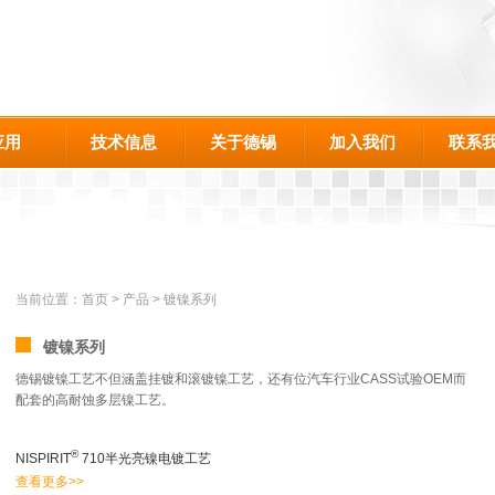
应用
技术信息
关于德锡
加入我们
联系
当前位置：
首页
>
产品
>
镀镍系列
镀镍系列
德锡镀镍工艺不但涵盖挂镀和滚镀镍工艺，还有位汽车行业CASS试验OEM而
配套的高耐蚀多层镍工艺。
®
NISPIRIT
710半光亮镍电镀工艺
查看更多>>